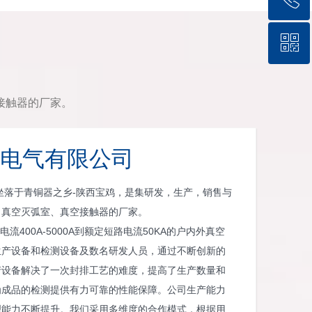
ꀥ
19557076856
微信二维码
接触器的厂家。
电气有限公司
于青铜器之乡-陕西宝鸡，是集研发，生产，销售与
、真空灭弧室、真空接触器的厂家。
流400A-5000A到额定短路电流50KA的户内外真空
生产设备和检测设备及数名研发人员，通过不断创新的
产设备解决了一次封排工艺的难度，提高了生产数量和
为成品的检测提供有力可靠的性能保障。公司生产能力
理能力不断提升。我们采用多维度的合作模式，根据用