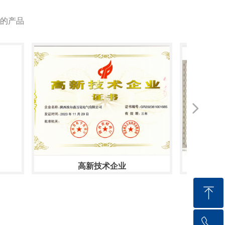
的产品
넲
高新技术企业
ꁸ
ꂅ
回到顶部