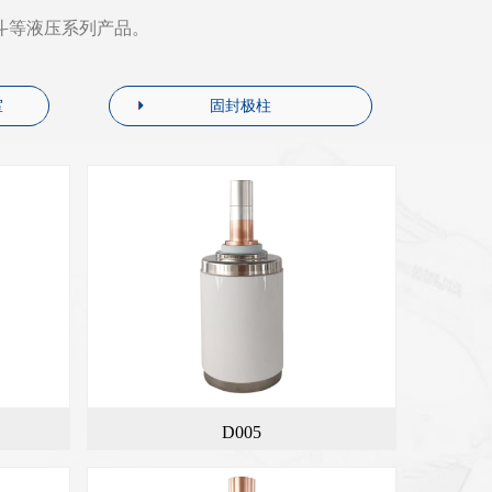
斗等液压系列产品。
室
固封极柱
D005