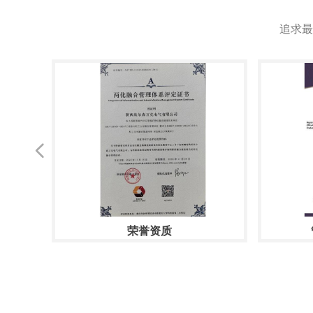
追求最
넳
荣誉资质