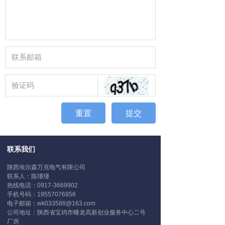
重置
提交
联系我们
陕西埃尔森万克电气有限公司
联系人：陈瑾瑾
热线电话：0917-3669902
手机号码：19557076856
电子邮箱：wk033588@163.com
公司地址：陕西省宝鸡市蟠龙高新创业服务中心二号
厂房