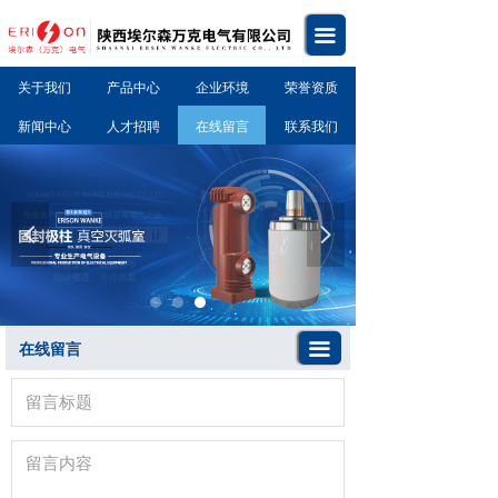
끀
关于我们
产品中心
企业环境
荣誉资质
新闻中心
人才招聘
在线留言
联系我们
넳
넲
끀
在线留言